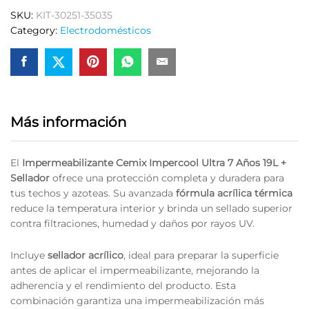
7
SKU:
KIT-30251-35035
Años
Category:
Electrodomésticos
+
Sellador
quantity
Más información
El
Impermeabilizante Cemix Impercool Ultra 7 Años 19L +
Sellador
ofrece una protección completa y duradera para
tus techos y azoteas. Su avanzada
fórmula acrílica térmica
reduce la temperatura interior y brinda un sellado superior
contra filtraciones, humedad y daños por rayos UV.
Incluye
sellador acrílico
, ideal para preparar la superficie
antes de aplicar el impermeabilizante, mejorando la
adherencia y el rendimiento del producto. Esta
combinación garantiza una impermeabilización más