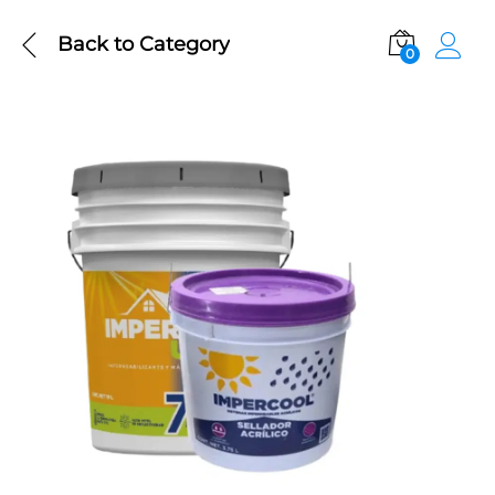
Back to
Category
0