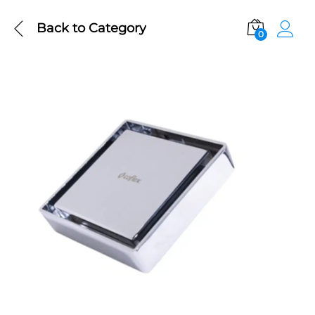
Back to
Category
0