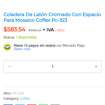
Coladera De Latón Cromado Con Espacio
Para Mosaico Coflex Pc-323
$
583.54
+ IVA
$
686.52
(-15%)
Status:
1 disponibles
Hasta 12 pagos sin tarjeta
con Mercado Pago.
Saber más
Coladera
De
Latón
Cromado
Con
Espacio
SKU:
PC-323
Para
Category:
coflex
Mosaico
Coflex