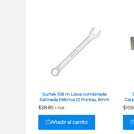
Surtek 108 m Llave combinada
Satinada Métrica 12 Puntas, 8mm
Carp
$
$
38.85
38.85
$
$
106
106
+ IVA
Añadir al carrito