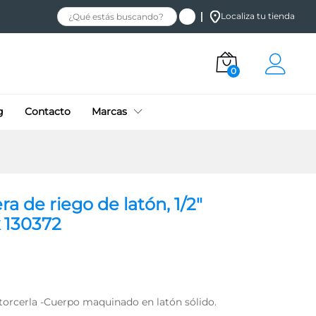
$
81.14
+
Añadir al carrito
Localiza tu tienda
IVA
0
g
Contacto
Marcas
 de riego de latón, 1/2″
 130372
torcerla -Cuerpo maquinado en latón sólido.