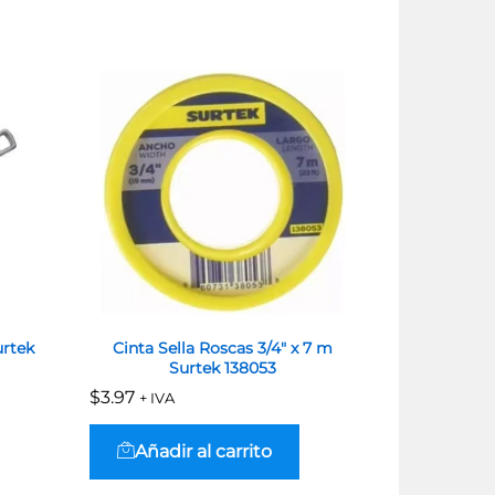
urtek
Cinta Sella Roscas 3/4″ x 7 m
Juego De L
Surtek 138053
Pulgadas
$
$
3.97
3.97
$
$
70.75
70.75
+ IVA
+ IV
Añadir al carrito
Añadi