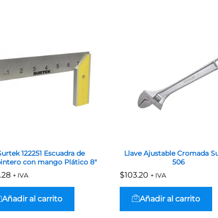
Surtek 122251 Escuadra de
Llave Ajustable Cromada S
intero con mango Plático 8″
506
.28
.28
$
$
103.20
103.20
+ IVA
+ IVA
Añadir al carrito
Añadir al carrito