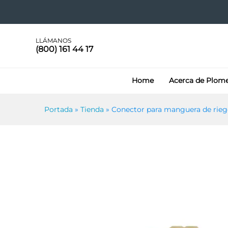
130372
Más información
Especificaciones
LLÁMANOS
(800) 161 44 17
Home
Acerca de Plom
Portada
»
Tienda
»
Conector para manguera de rieg