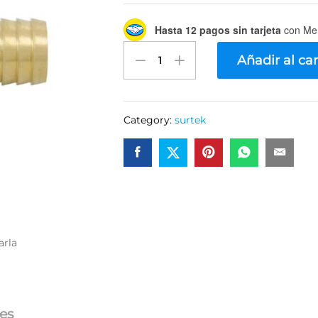
Hasta 12 pagos sin tarjeta
con Me
Conector
Añadir al car
para
manguera
de
riego
Category:
surtek
de
latón,
1/2"
macho-
hembra
Surtek
130372
quantity
arla
es