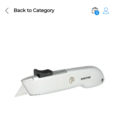
Back to
Category
0