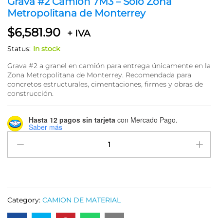
Grava #2 Camión 7M3 – Solo Zona
Metropolitana de Monterrey
$
6,581.90
+ IVA
Status:
In stock
Grava #2 a granel en camión para entrega únicamente en la
Zona Metropolitana de Monterrey. Recomendada para
concretos estructurales, cimentaciones, firmes y obras de
construcción.
Hasta 12 pagos sin tarjeta
con Mercado Pago.
Saber más
Grava
#2
Camión
7M3
–
Solo
Category:
CAMION DE MATERIAL
Zona
Metropolitana