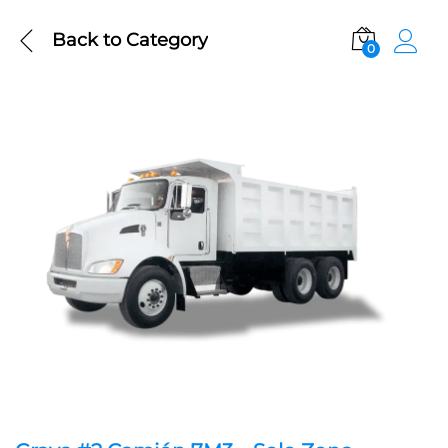
Back to
Category
0