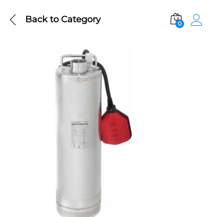
Back to
Category
0