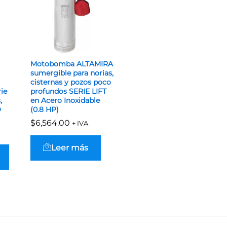
Motobomba ALTAMIRA
sumergible para norias,
cisternas y pozos poco
ie
profundos SERIE LIFT
,
en Acero Inoxidable
O
(0.8 HP)
$
$
6,564.00
6,564.00
+ IVA
Leer más