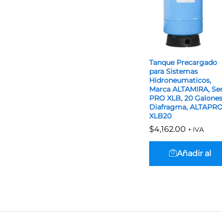
Tanque Precargado
para Sistemas
Hidroneumaticos,
Marca ALTAMIRA, Ser
PRO XLB, 20 Galones
Diafragma, ALTAPR
XLB20
$
$
4,162.00
4,162.00
+ IVA
Añadir al
carrito