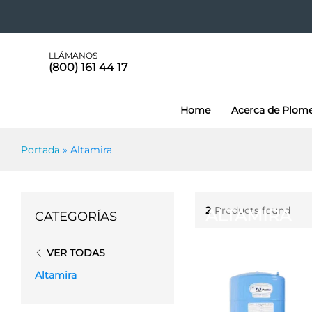
LLÁMANOS
(800) 161 44 17
Home
Acerca de Plom
Portada
»
Altamira
2
Products found
ALTAMIRA
CATEGORÍAS
VER TODAS
Altamira