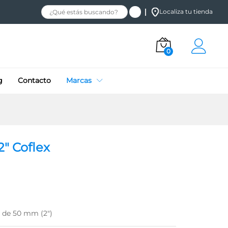
$
27.58
Localiza tu tienda
Añadir al carrito
$
32.45
+ IVA
0
g
Contacto
Marcas
2″ Coflex
s de 50 mm (2″)