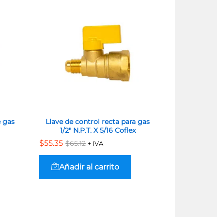
e gas
Llave de control recta para gas
Cartucho d
1/2″ N.P.T. X 5/16 Coflex
de Mezcl
$
$
55.35
55.35
$
$
215.83
215.83
$
$
65.12
65.12
$
$
2
2
+ IVA
Añadir al carrito
Añadi