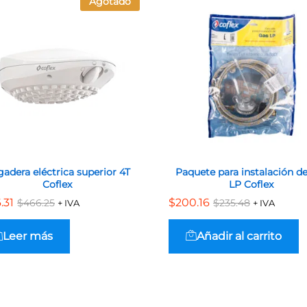
Agotado
adera eléctrica superior 4T
Paquete para instalación d
Coflex
LP Coflex
.31
.31
$
$
200.16
200.16
$
$
466.25
466.25
$
$
235.48
235.48
+ IVA
+ IVA
Leer más
Añadir al carrito