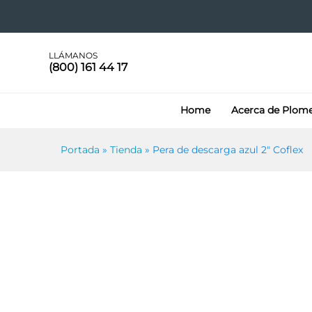
Pera de descarga azul 2″ Cof
Especificaciones
LLÁMANOS
(800) 161 44 17
Home
Acerca de Plom
Portada
»
Tienda
»
Pera de descarga azul 2″ Coflex