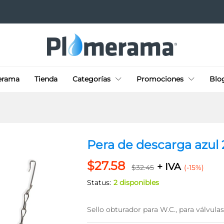
lex
erama
Tienda
Categorías
Promociones
Blo
Pera de descarga azul 
$
27.58
+ IVA
$
32.45
(-15%)
Status:
2 disponibles
Sello obturador para W.C., para válvula