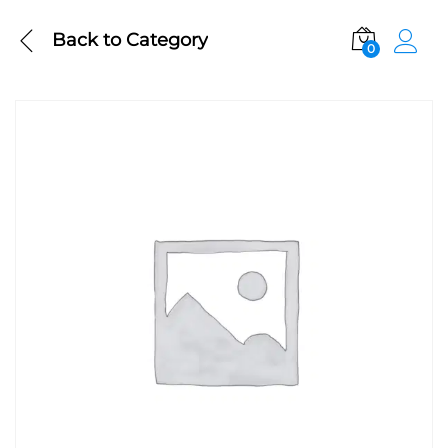
Back to
Category
0