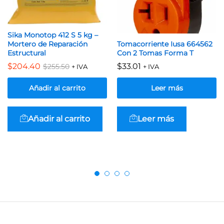
Sika Monotop 412 S 5 kg –
Mortero de Reparación
Tomacorriente Iusa 664562
Estructural
Con 2 Tomas Forma T
$
204.40
$
33.01
$
255.50
+ IVA
+ IVA
Añadir al carrito
Leer más
Añadir al carrito
Leer más