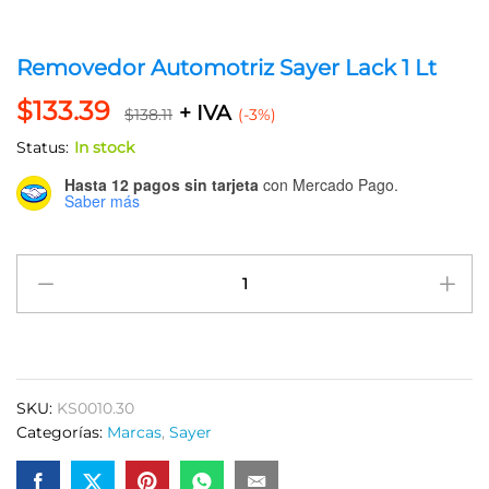
Removedor Automotriz Sayer Lack 1 Lt
$
133.39
+ IVA
$
138.11
(-3%)
Status:
In stock
Hasta 12 pagos sin tarjeta
con Mercado Pago.
Saber más
Removedor
Automotriz
Sayer
Lack
1
Lt
SKU:
KS0010.30
quantity
Categorías:
Marcas
,
Sayer