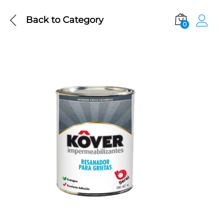
Back to
Category
0