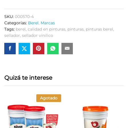
SKU:
000570-4
Categorías:
Berel
,
Marcas
Tags:
berel
,
calidad en pinturas
,
pinturas
,
pinturas berel
,
sellador
,
sellador vinilico
Quizá te interese
Agotado