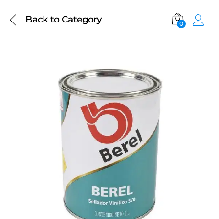
Back to
Category
0