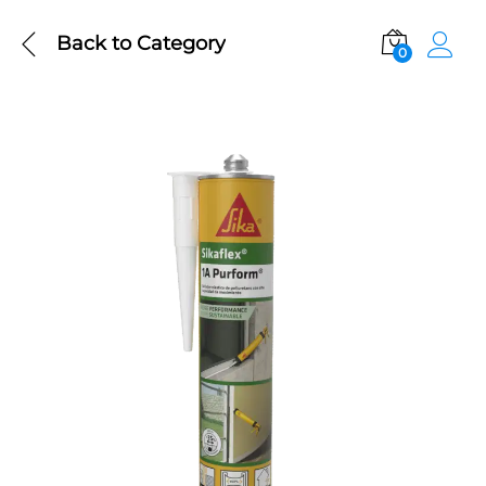
Back to
Category
0