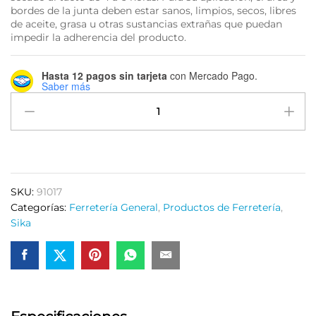
bordes de la junta deben estar sanos, limpios, secos, libres
de aceite, grasa u otras sustancias extrañas que puedan
impedir la adherencia del producto.
Hasta 12 pagos sin tarjeta
con Mercado Pago.
Saber más
Sika
Sellador
Elástico
Poliuretano
Sikaflex
1a
SKU:
91017
Purform
Categorías:
Ferretería General
,
Productos de Ferretería
,
300ml
Sika
Blanco
quantity