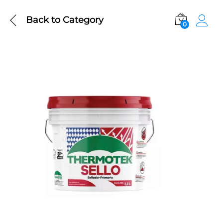
Back to
Category
0