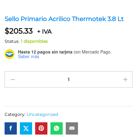
Sello Primario Acrilico Thermotek 3.8 Lt
$
205.33
+ IVA
Status:
1 disponibles
Hasta 12 pagos sin tarjeta
con Mercado Pago.
Saber más
Sello
Primario
Acrilico
Thermotek
3.8
Lt
Category:
Uncategorized
quantity