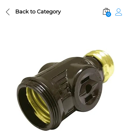
Back to
Category
0