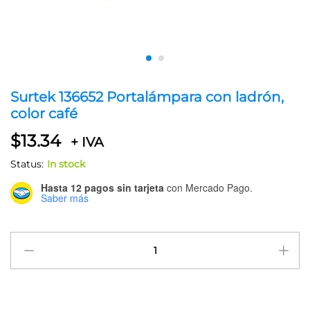
Surtek 136652 Portalámpara con ladrón,
color café
$
13.34
+ IVA
Status:
In stock
Hasta 12 pagos sin tarjeta
con Mercado Pago.
Saber más
Surtek
136652
Portalámpara
con
ladrón,