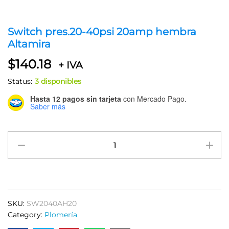
Switch pres.20-40psi 20amp hembra
Altamira
$
140.18
+ IVA
Status:
3 disponibles
Hasta 12 pagos sin tarjeta
con Mercado Pago.
Saber más
Switch
pres.20-
40psi
20amp
hembra
Altamira
SKU:
SW2040AH20
quantity
Category:
Plomería