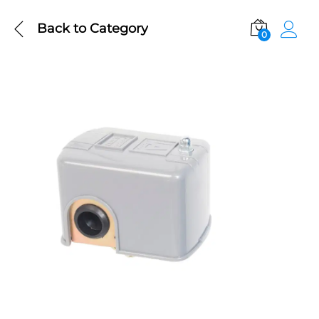
Back to
Category
0