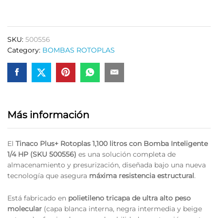
Bomba
Inteligente
1/4
SKU:
500556
HP
Category:
BOMBAS ROTOPLAS
1,100
Litros
Rotoplas
quantity
Más información
El
Tinaco Plus+ Rotoplas 1,100 litros con Bomba Inteligente
1/4 HP (SKU 500556)
es una solución completa de
almacenamiento y presurización, diseñada bajo una nueva
tecnología que asegura
máxima resistencia estructural
.
Está fabricado en
polietileno tricapa de ultra alto peso
molecular
(capa blanca interna, negra intermedia y beige