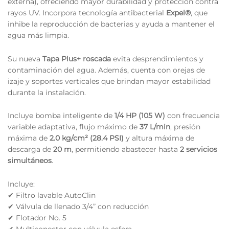
externa), ofreciendo mayor durabilidad y protección contra
rayos UV. Incorpora tecnología antibacterial
Expel®
, que
inhibe la reproducción de bacterias y ayuda a mantener el
agua más limpia.
Su nueva
Tapa Plus+ roscada
evita desprendimientos y
contaminación del agua. Además, cuenta con orejas de
izaje y soportes verticales que brindan mayor estabilidad
durante la instalación.
Incluye bomba inteligente de
1/4 HP (105 W)
con frecuencia
variable adaptativa, flujo máximo de
37 L/min
, presión
máxima de
2.0 kg/cm² (28.4 PSI)
y altura máxima de
descarga de
20 m
, permitiendo abastecer hasta
2 servicios
simultáneos
.
Incluye:
✔ Filtro lavable AutoClin
✔ Válvula de llenado 3/4” con reducción
✔ Flotador No. 5