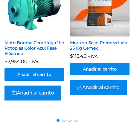
Moto Bomba Centrifuga 1hp
Mortero Seco Premezclado
Rotoplas Color Azul Fase
25 Kg Cemex
Eléctrica
$
115.40
+ IVA
$
2,954.00
+ IVA
Añadir al carrito
Añadir al carrito
Añadir al carrito
Añadir al carrito