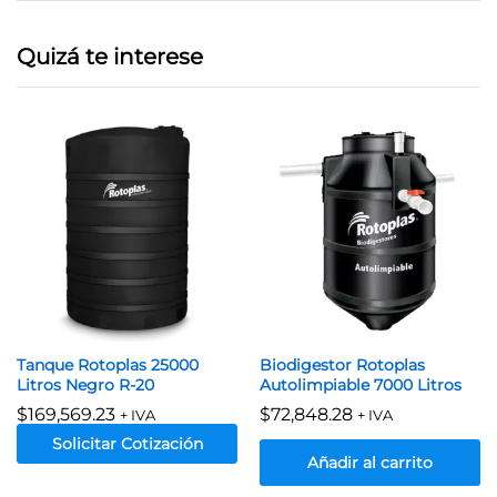
Quizá te interese
Tanque Rotoplas 25000
Biodigestor Rotoplas
Litros Negro R-20
Autolimpiable 7000 Litros
$
169,569.23
$
72,848.28
+ IVA
+ IVA
Solicitar Cotización
Añadir al carrito