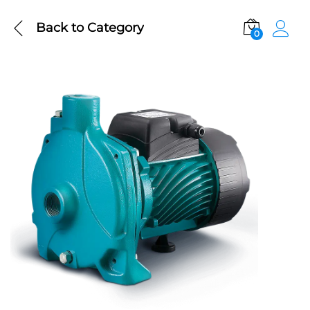
Back to
Category
0