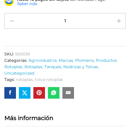
Saber más
Tolva
Rotoplas
Estandar
de
600
Litros.
SKU:
560036
quantity
Categorías:
Agroindustria
,
Marcas
,
Plomería
,
Productos
Rotoplas
,
Rotoplas
,
Tanques, Nodrizas y Tolvas
,
Uncategorized
Tags:
rotoplas
,
tolva rotoplas
Más información