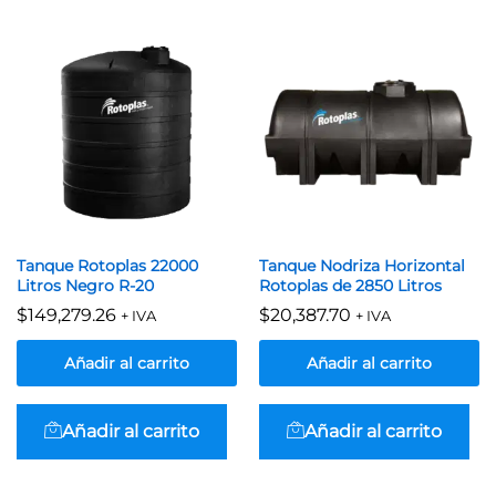
Tanque Rotoplas 22000
Tanque Nodriza Horizontal
Litros Negro R-20
Rotoplas de 2850 Litros
$
149,279.26
$
20,387.70
+ IVA
+ IVA
Añadir al carrito
Añadir al carrito
Añadir al carrito
Añadir al carrito