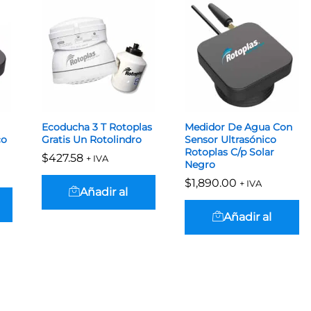
Ecoducha 3 T Rotoplas
Medidor De Agua Con
co
Gratis Un Rotolindro
Sensor Ultrasónico
Rotoplas C/p Solar
$
$
427.58
427.58
+ IVA
Negro
$
$
1,890.00
1,890.00
+ IVA
Añadir al
Añadir al
carrito
carrito