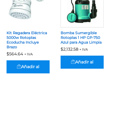
Kit Regadera Eléctrica
Bomba Sumergible
5000w Rotoplas
Rotoplas 1 HP GP-750
Ecoducha Incluye
Azul para Agua Limpia
Brazo
$
$
2,132.58
2,132.58
+ IVA
$
$
564.64
564.64
+ IVA
Añadir al
Añadir al
carrito
carrito