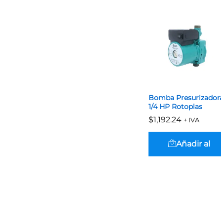
Bomba Presurizador
1/4 HP Rotoplas
$
$
1,192.24
1,192.24
+ IVA
Añadir al
carrito