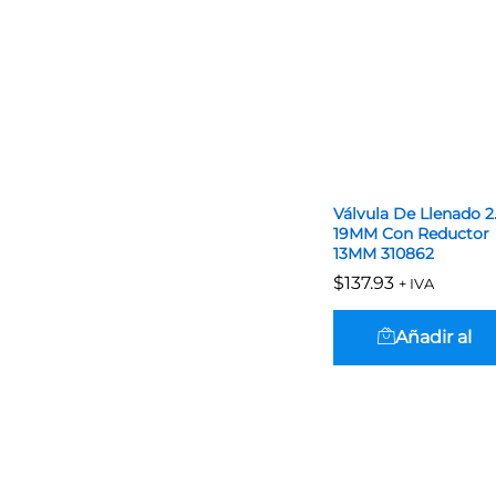
Válvula De Llenado 2
19MM Con Reductor
13MM 310862
$
$
137.93
137.93
+ IVA
Añadir al
carrito