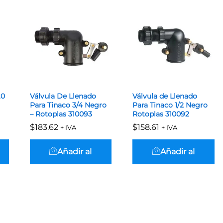
.0
Válvula De Llenado
Válvula de Llenado
Para Tinaco 3/4 Negro
Para Tinaco 1/2 Negro
– Rotoplas 310093
Rotoplas 310092
$
$
183.62
183.62
$
$
158.61
158.61
+ IVA
+ IVA
Añadir al
Añadir al
carrito
carrito