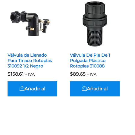
Válvula de Llenado
Válvula De Pie De 1
Para Tinaco Rotoplas
Pulgada Plástico
310092 1/2 Negro
Rotoplas 310088
$
$
158.61
158.61
$
$
89.65
89.65
+ IVA
+ IVA
Añadir al
Añadir al
carrito
carrito