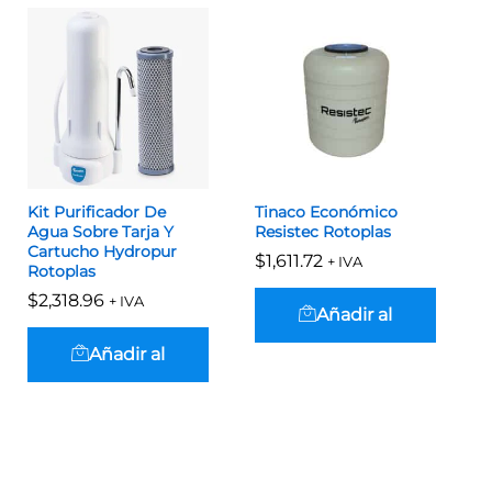
Kit Purificador De
Tinaco Económico
Agua Sobre Tarja Y
Resistec Rotoplas
Cartucho Hydropur
$
$
1,611.72
1,611.72
+ IVA
Rotoplas
$
$
2,318.96
2,318.96
+ IVA
Añadir al
Añadir al
carrito
carrito