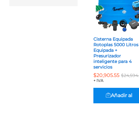
Cisterna Equipada
Rotoplas 5000 Litros
Equipada +
Presurizador
inteligente para 4
servicios
$
$
20,905.55
20,905.55
$
$
24,594
24,594
+ IVA
Añadir al
carrito