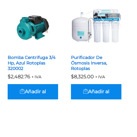
Bomba Centrifuga 3/4
Purificador De
Hp, Azul Rotoplas
Ósmosis Inversa,
320002
Rotoplas
$
$
2,482.76
2,482.76
$
$
8,325.00
8,325.00
+ IVA
+ IVA
Añadir al
Añadir al
carrito
carrito