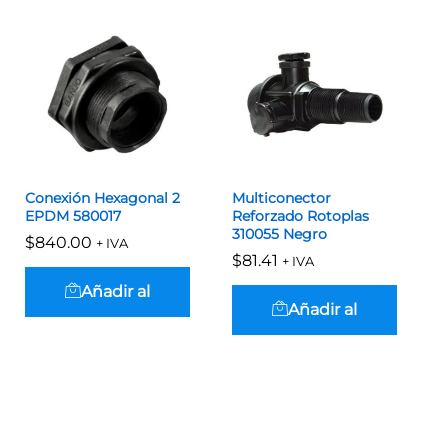
Conexión Hexagonal 2
Multiconector
EPDM 580017
Reforzado Rotoplas
310055 Negro
$
$
840.00
840.00
+ IVA
$
$
81.41
81.41
+ IVA
Añadir al
Añadir al
carrito
carrito