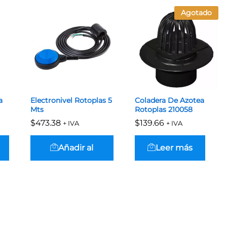
Agotado
a
Electronivel Rotoplas 5
Coladera De Azotea
Mts
Rotoplas 210058
$
$
473.38
473.38
$
$
139.66
139.66
+ IVA
+ IVA
Añadir al
Leer más
carrito