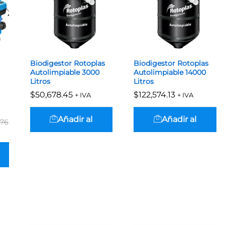
Biodigestor Rotoplas
Biodigestor Rotoplas
Autolimpiable 3000
Autolimpiable 14000
Litros
Litros
$
$
50,678.45
50,678.45
$
$
122,574.13
122,574.13
+ IVA
+ IVA
Añadir al
Añadir al
.76
.76
carrito
carrito