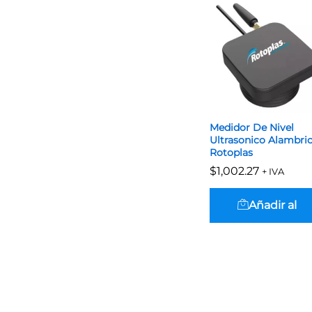
Medidor De Nivel
Ultrasonico Alambri
Rotoplas
$
$
1,002.27
1,002.27
+ IVA
Añadir al
carrito