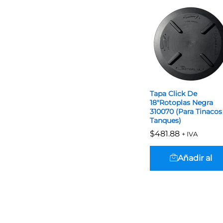
Tapa Click De
18″Rotoplas Negra
310070 (Para Tinacos
Tanques)
$
$
481.88
481.88
+ IVA
Añadir al
carrito