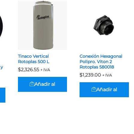
Tinaco Vertical
Conexión Hexagonal
Rotoplas 500 L
Polipro. Viton 2
 y
Rotoplas 580018
$
$
2,326.55
2,326.55
+ IVA
$
$
1,239.00
1,239.00
+ IVA
Añadir al
Añadir al
carrito
carrito