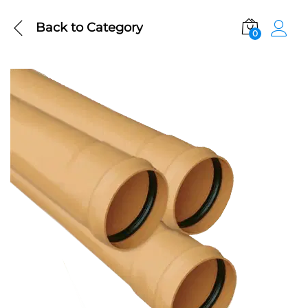
Back to
Category
0