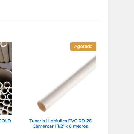
Agotado
GOLD
Tubería Hidráulica PVC RD-26
Tubo PVC A
Cementar 1 1/2″ x 6 metros
1