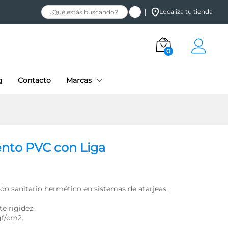
Añadir al carrito
Localiza tu tienda
0
g
Contacto
Marcas
nto PVC con Liga
lado sanitario hermético en sistemas de atarjeas,
te rigidez.
gf/cm2.