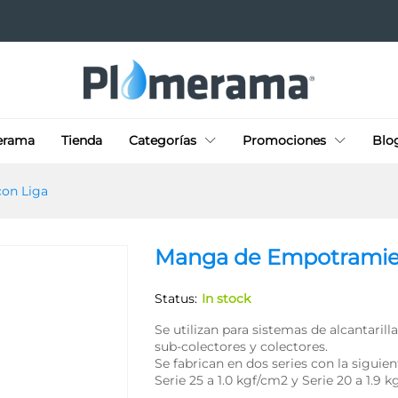
VC con Liga
erama
Tienda
Categorías
Promociones
Blo
on Liga
Manga de Empotramie
Status:
In stock
Se utilizan para sistemas de alcantaril
sub-colectores y colectores.
Se fabrican en dos series con la siguien
Serie 25 a 1.0 kgf/cm2 y Serie 20 a 1.9 k