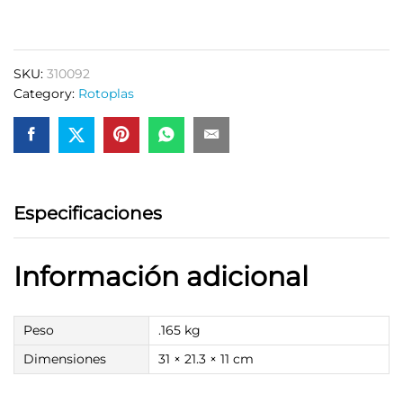
Para
Tinaco
1/2
SKU:
310092
Negro
Category:
Rotoplas
Rotoplas
310092
quantity
Especificaciones
Información adicional
Peso
.165 kg
Dimensiones
31 × 21.3 × 11 cm