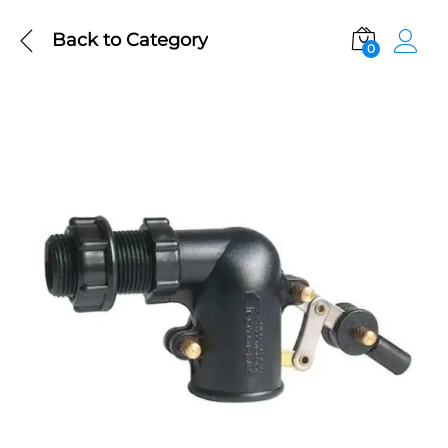
Back to
Category
0