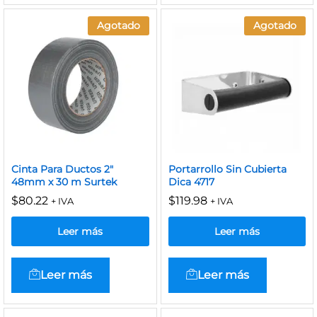
Agotado
Agotado
Cinta Para Ductos 2″
Portarrollo Sin Cubierta
48mm x 30 m Surtek
Dica 4717
$
80.22
$
119.98
+ IVA
+ IVA
Leer más
Leer más
Leer más
Leer más