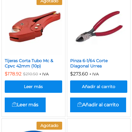
Agotado
Tijeras Corta Tubo Mc &
Pinza 6-1/64 Corte
Cpvc 42mm (10p)
Diagonal Urrea
$
178.92
$
273.60
$
210.50
+ IVA
+ IVA
Leer más
Añadir al carrito
Leer más
Añadir al carrito
Agotado