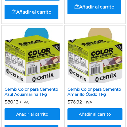
Añadir al carrito
Añadir al carrito
Cemix Color para Cemento
Cemix Color para Cemento
Azul Acuamarina 1 kg
Amarillo Óxido 1 kg
$
80.13
$
76.92
+ IVA
+ IVA
Añadir al carrito
Añadir al carrito