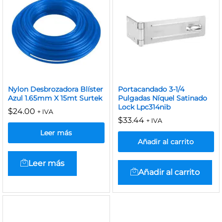
Nylon Desbrozadora Blíster
Portacandado 3-1/4
Azul 1.65mm X 15mt Surtek
Pulgadas Níquel Satinado
Lock Lpc314nib
$
24.00
+ IVA
$
33.44
+ IVA
Leer más
Añadir al carrito
Leer más
Añadir al carrito