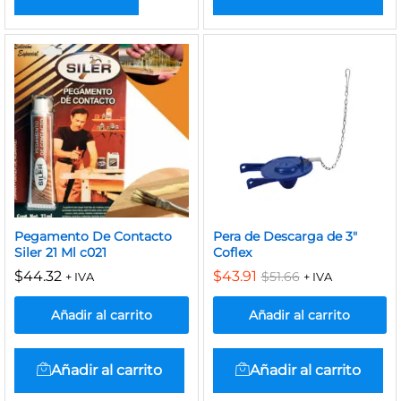
Pegamento De Contacto
Pera de Descarga de 3″
Siler 21 Ml c021
Coflex
$
44.32
$
43.91
$
51.66
+ IVA
+ IVA
Añadir al carrito
Añadir al carrito
Añadir al carrito
Añadir al carrito