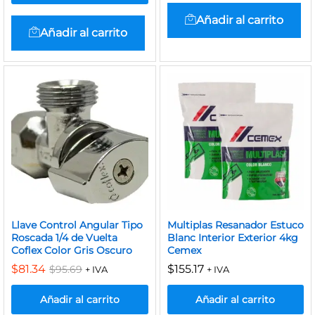
Añadir al carrito
Añadir al carrito
Llave Control Angular Tipo
Multiplas Resanador Estuco
Roscada 1/4 de Vuelta
Blanc Interior Exterior 4kg
Coflex Color Gris Oscuro
Cemex
$
81.34
$
155.17
$
95.69
+ IVA
+ IVA
Añadir al carrito
Añadir al carrito