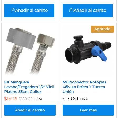
Añadir al carrito
Añadir al carrito
Agotado
Kit Manguera
Multiconector Rotoplas
Lavabo/Fregadero 1/2″ Vinil
Válvula Esfera Y Tuerca
Platino 55cm Coflex
Unión
$
161.21
$
170.69
$
189.66
+ IVA
+ IVA
Añadir al carrito
Leer más