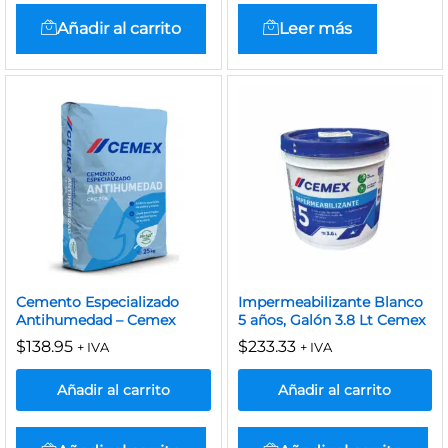
Añadir al carrito
Leer más
Cemento Especializado
Impermeabilizante Blanco
Antihumedad – Cemex
5 años, Galón 3.8 Lt Cemex
$
138.95
$
233.33
+ IVA
+ IVA
Añadir al carrito
Añadir al carrito