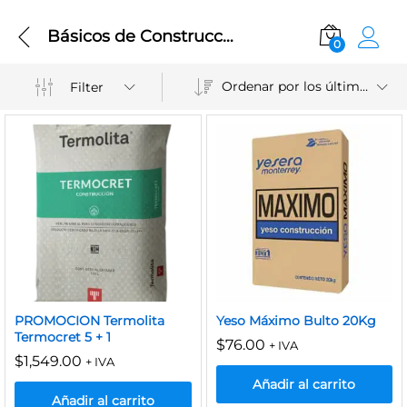
Básicos de Construcción
0
Ordenar por los últimos
Filter
PROMOCION Termolita
Yeso Máximo Bulto 20Kg
Termocret 5 + 1
$
76.00
+ IVA
$
1,549.00
+ IVA
Añadir al carrito
Añadir al carrito