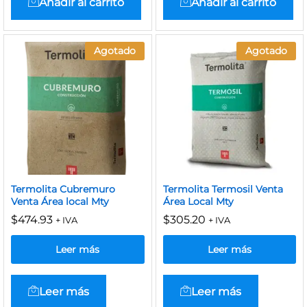
Añadir al carrito
Añadir al carrito
Agotado
Agotado
Termolita Cubremuro
Termolita Termosil Venta
Venta Área local Mty
Área Local Mty
$
474.93
$
305.20
+ IVA
+ IVA
Leer más
Leer más
Leer más
Leer más