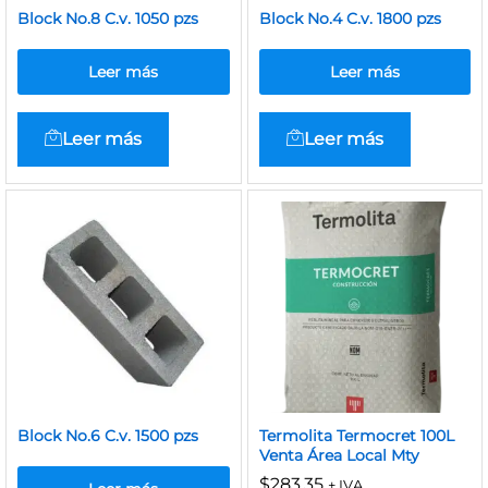
Block No.8 C.v. 1050 pzs
Block No.4 C.v. 1800 pzs
Leer más
Leer más
Leer más
Leer más
Block No.6 C.v. 1500 pzs
Termolita Termocret 100L
Venta Área Local Mty
$
283.35
+ IVA