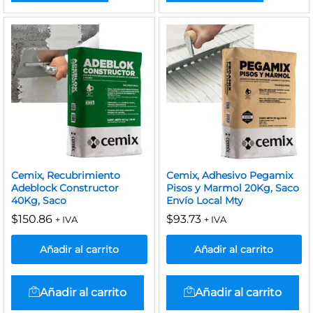
Cemix, Recubrimiento
Cemix, Adhesivo Pegamix
Adeblock Constructor
Pisos y Marmol 20Kg, Saco
40Kg, Saco
Envío Local Mty
$
150.86
$
93.73
+ IVA
+ IVA
Añadir al carrito
Añadir al carrito
Añadir al carrito
Añadir al carrito