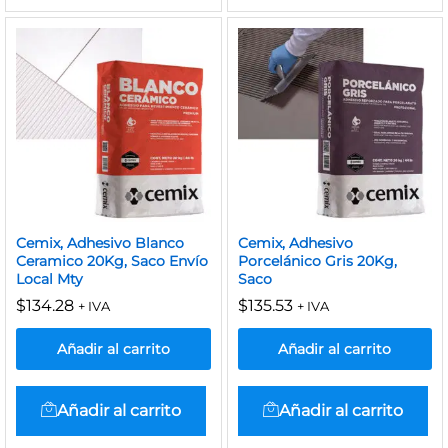
Cemix, Adhesivo Blanco
Cemix, Adhesivo
Ceramico 20Kg, Saco Envío
Porcelánico Gris 20Kg,
Local Mty
Saco
$
134.28
$
135.53
+ IVA
+ IVA
Añadir al carrito
Añadir al carrito
Añadir al carrito
Añadir al carrito