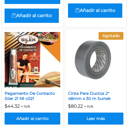
Añadir al carrito
Añadir al carrito
Agotado
Pegamento De Contacto
Cinta Para Ductos 2″
Siler 21 Ml c021
48mm x 30 m Surtek
$
44.32
$
80.22
+ IVA
+ IVA
Añadir al carrito
Leer más