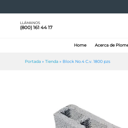
Block No.4 C.v. 1800 pzs
LLÁMANOS
(800) 161 44 17
Home
Acerca de Plom
Portada
»
Tienda
»
Block No.4 C.v. 1800 pzs