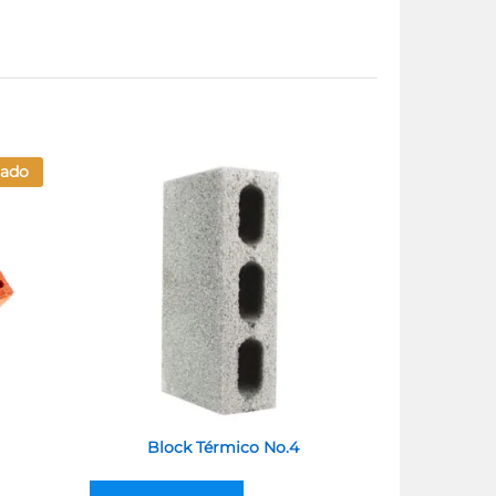
ado
Block Térmico No.4
Block de