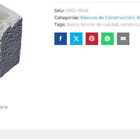
SKU:
PRD-7658
Categorías:
Básicos de Construcción
,
B
Tags:
block
,
blocks de calidad
,
construc
arla