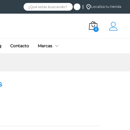
Añadir al carrito
Localiza tu tienda
0
g
Contacto
Marcas
s