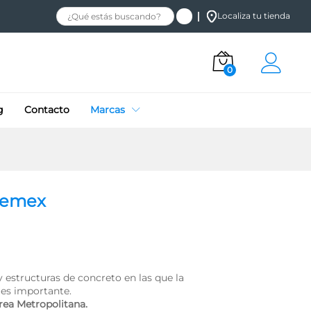
$
7,600.00
+ IVA
Añadir al carrito
Localiza tu tienda
0
g
Contacto
Marcas
Cemex
 estructuras de concreto en las que la
l es importante.
rea Metropolitana.