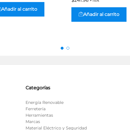
$
$
241.96
241.96
+ IVA
Añadir al carrito
Añadir al carrito
Categorías
Energía Renovable
Ferretería
Herramientas
Marcas
Material Eléctrico y Seguridad