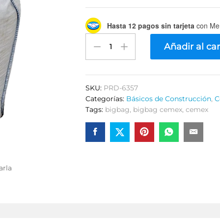
Hasta 12 pagos sin tarjeta
con Me
BigBag
Añadir al car
CPO40
2
Ton
Cemex
SKU:
PRD-6357
quantity
Categorías:
Básicos de Construcción
,
C
Tags:
bigbag
,
bigbag cemex
,
cemex
arla