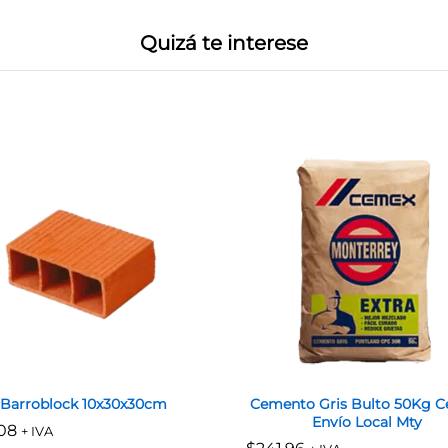
Quizá te interese
Barroblock 10x30x30cm
Cemento Gris Bulto 50Kg 
Envío Local Mty
08
08
+ IVA