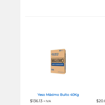
Yeso Máximo Bulto 40Kg
$
$
136.13
136.13
$
$
20.
20.
+ IVA