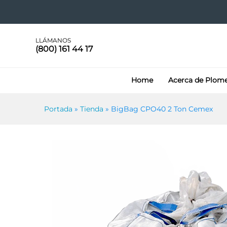
BigBag CPO40 2 Ton Cemex
LLÁMANOS
(800) 161 44 17
Home
Acerca de Plom
Portada
»
Tienda
»
BigBag CPO40 2 Ton Cemex