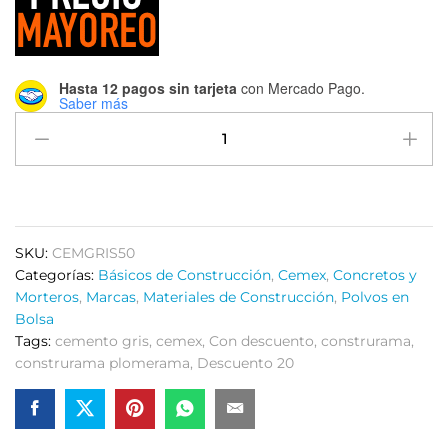
Hasta 12 pagos sin tarjeta
con Mercado Pago.
Saber más
Cemento
Gris
Bulto
50Kg
Cemex
Envío
SKU:
CEMGRIS50
Local
Categorías:
Básicos de Construcción
,
Cemex
,
Concretos y
Mty
Morteros
,
Marcas
,
Materiales de Construcción
,
Polvos en
quantity
Bolsa
Tags:
cemento gris
,
cemex
,
Con descuento
,
construrama
,
construrama plomerama
,
Descuento 20