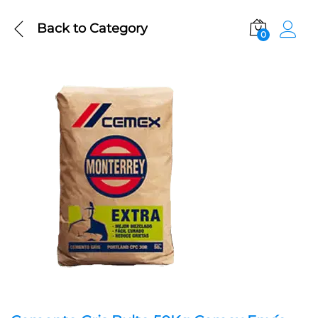
Back to
Category
0