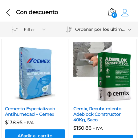
Con descuento
0
Ordenar por los últimos
Filter
Cemento Especializado
Cemix, Recubrimiento
Antihumedad – Cemex
Adeblock Constructor
40Kg, Saco
$
138.95
+ IVA
$
150.86
+ IVA
Añadir al carrito