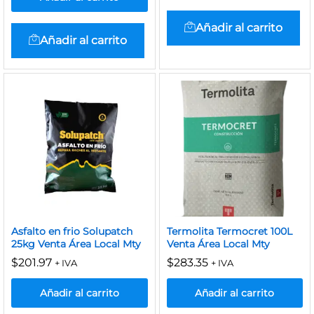
Añadir al carrito
Añadir al carrito
Asfalto en frio Solupatch
Termolita Termocret 100L
25kg Venta Área Local Mty
Venta Área Local Mty
$
201.97
$
283.35
+ IVA
+ IVA
Añadir al carrito
Añadir al carrito