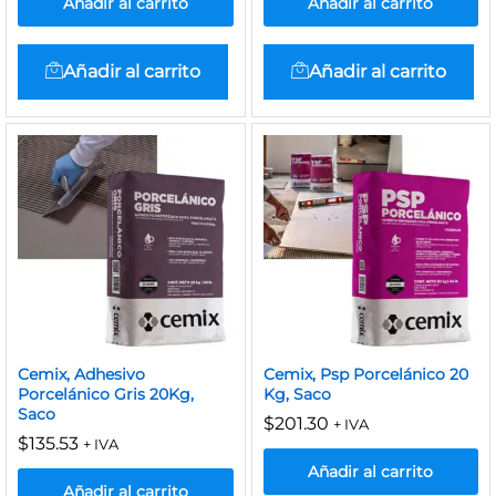
Añadir al carrito
Añadir al carrito
Añadir al carrito
Añadir al carrito
Cemix, Adhesivo
Cemix, Psp Porcelánico 20
Porcelánico Gris 20Kg,
Kg, Saco
Saco
$
201.30
+ IVA
$
135.53
+ IVA
Añadir al carrito
Añadir al carrito