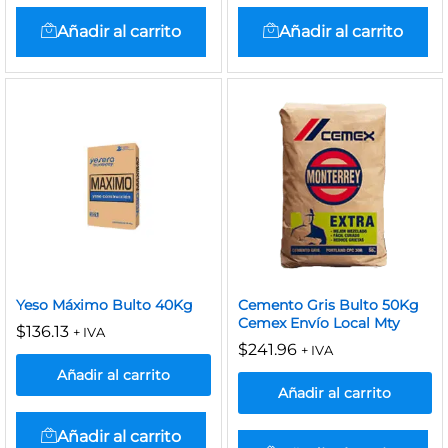
Añadir al carrito
Añadir al carrito
Yeso Máximo Bulto 40Kg
Cemento Gris Bulto 50Kg
Cemex Envío Local Mty
$
136.13
+ IVA
$
241.96
+ IVA
Añadir al carrito
Añadir al carrito
Añadir al carrito