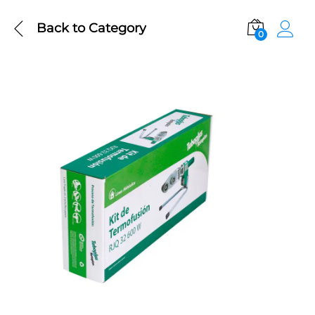
Back to
Category
0