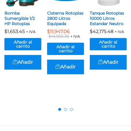
Bomba
Cisterna Rotoplas
Tanque Rotoplas
Sumergible 1/2
2800 Litros
10000 Litros
HP Rotoplas
Equipada
Estandar Neutro
$
1,653.45
$
11,947.06
$
42,175.48
+ IVA
+ IVA
$
14,055.36
+ IVA
Añadir al
Añadir al
carrito
carrito
Añadir al
carrito
Añadir
Añadir
Añadir
al carrito
al carrito
al carrito