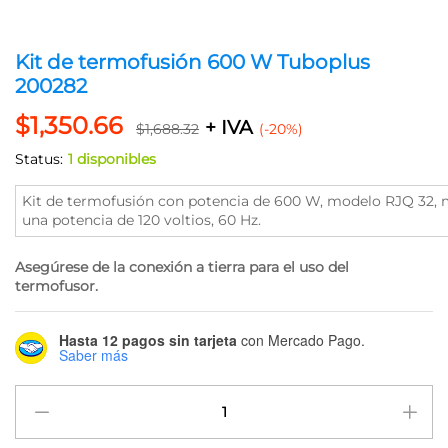
Kit de termofusión 600 W Tuboplus
200282
$
1,350.66
+ IVA
$
1,688.32
(-20%)
Status:
1 disponibles
Kit de termofusión con potencia de 600 W, modelo RJQ 32, m
una potencia de 120 voltios, 60 Hz.
Asegúrese de la conexión a tierra para el uso del
termofusor.
Hasta 12 pagos sin tarjeta
con Mercado Pago.
Saber más
Kit
de
termofusión