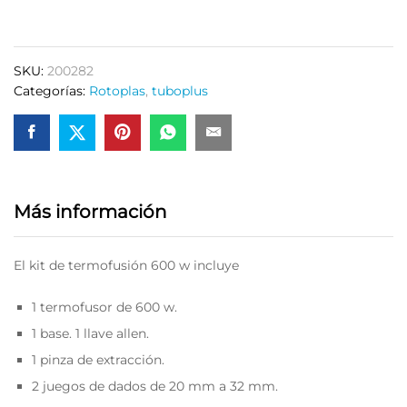
600
W
Tuboplus
SKU:
200282
200282
Categorías:
Rotoplas
,
tuboplus
quantity
Más información
El kit de termofusión 600 w incluye
1 termofusor de 600 w.
1 base. 1 llave allen.
1 pinza de extracción.
2 juegos de dados de 20 mm a 32 mm.