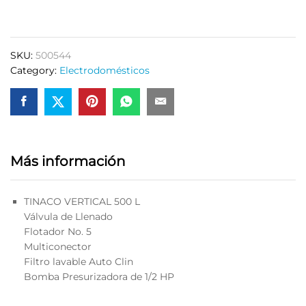
500
L
+
SKU:
500544
Bomba
Category:
Electrodomésticos
Presurizadora
1/2
hp
quantity
Más información
TINACO VERTICAL 500 L
Válvula de Llenado
Flotador No. 5
Multiconector
Filtro lavable Auto Clin
Bomba Presurizadora de 1/2 HP