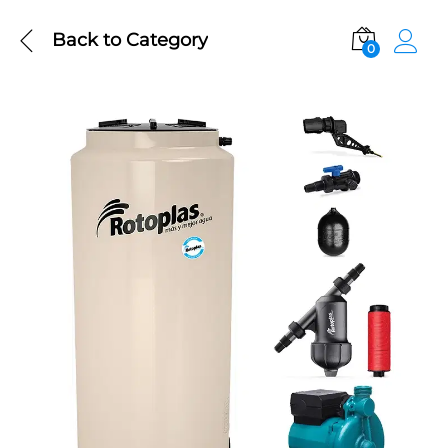
Back to
Category
0