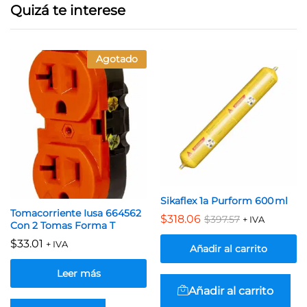
Quizá te interese
Agotado
Sikaflex 1a Purform 600 ml
Tomacorriente Iusa 664562
$
318.06
$
397.57
+ IVA
Con 2 Tomas Forma T
$
33.01
+ IVA
Añadir al carrito
Leer más
Añadir al carrito