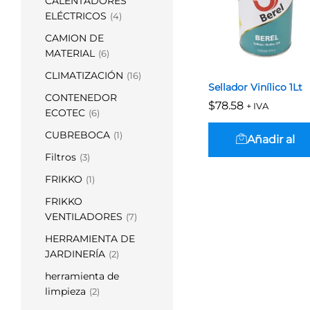
CALENTADORES
ELÉCTRICOS
(4)
CAMION DE
MATERIAL
(6)
CLIMATIZACIÓN
(16)
Sellador Vinílico 1Lt
CONTENEDOR
$
$
78.58
78.58
+ IVA
ECOTEC
(6)
CUBREBOCA
(1)
Añadir al
Filtros
(3)
carrito
FRIKKO
(1)
FRIKKO
VENTILADORES
(7)
HERRAMIENTA DE
JARDINERÍA
(2)
herramienta de
limpieza
(2)