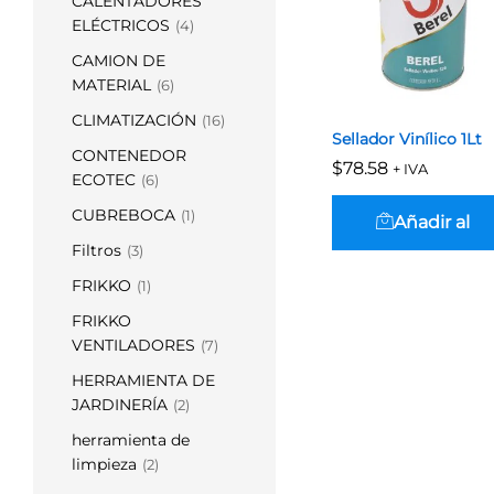
CALENTADORES
ELÉCTRICOS
(4)
CAMION DE
MATERIAL
(6)
CLIMATIZACIÓN
(16)
Sellador Vinílico 1Lt
CONTENEDOR
$
$
78.58
78.58
+ IVA
ECOTEC
(6)
CUBREBOCA
(1)
Añadir al
Filtros
(3)
carrito
FRIKKO
(1)
FRIKKO
VENTILADORES
(7)
HERRAMIENTA DE
JARDINERÍA
(2)
herramienta de
limpieza
(2)