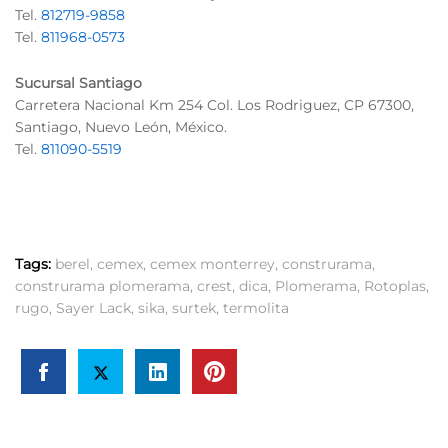
Tel.
812719-9858
Tel.
811968-0573
Sucursal Santiago
Carretera Nacional Km 254 Col. Los Rodriguez, CP 67300,
Santiago, Nuevo León, México.
Tel.
811090-5519
Tags:
berel
,
cemex
,
cemex monterrey
,
construrama
,
construrama plomerama
,
crest
,
dica
,
Plomerama
,
Rotoplas
,
rugo
,
Sayer Lack
,
sika
,
surtek
,
termolita