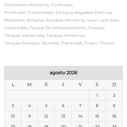
Plomerama Monterrey
Purificador
Purificador Y Alalinizador De Agua
Regadera Electrica
Resistente
Rotoplas
Rotoplas Monterrey
Sayer Lack
Sika
Sustentable
Tanque De Almacenamiento
Tanques
Tanques Industriales
Tanques Monterrey
Tanques Rotoplas
Tecnolite
Thermotek
Tinaco
Tinacos
agosto 2026
L
M
X
J
V
S
D
1
2
3
4
5
6
7
8
9
10
11
12
13
14
15
16
17
18
19
20
21
22
23