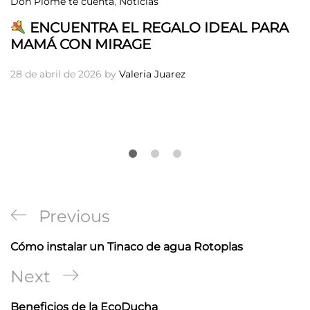
Don Plome te cuenta
,
Noticias
ENCUENTRA EL REGALO IDEAL PARA
MAMÁ CON MIRAGE
28 de abril de 2026
by
Valeria Juarez
Navegación
Previous
Previous
de
Post
Cómo instalar un Tinaco de agua Rotoplas
entradas
Next
Next
Post
Beneficios de la EcoDucha