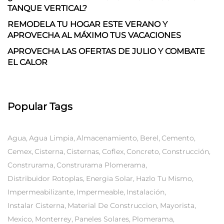
TANQUE VERTICAL?
REMODELA TU HOGAR ESTE VERANO Y
APROVECHA AL MÁXIMO TUS VACACIONES
APROVECHA LAS OFERTAS DE JULIO Y COMBATE
EL CALOR
Popular Tags
Agua
Agua Limpia
Almacenamiento
Berel
Cemento
Cemex
Cisterna
Cisternas
Coflex
Concreto
Construcción
Construrama
Construrama Plomerama
Distribuidor Rotoplas
Energia Solar
Hazlo Tu Mismo
Impermeabilizante
Impermeable
Instalación
Instalar Cisterna
Material De Construccion
Mayorista
Mexico
Monterrey
Paneles Solares
Plomerama