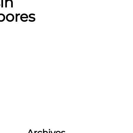
in
bores
Archivos