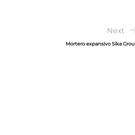
Next
Next
Post
Mortero expansivo Sika Grou