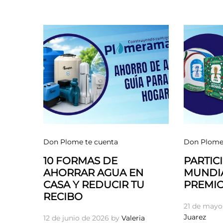
Don Plome te cuenta
Don Plome 
10 FORMAS DE
PARTICI
AHORRAR AGUA EN
MUNDIA
CASA Y REDUCIR TU
PREMIO
RECIBO
21 de mayo
Juarez
12 de junio de 2026
by
Valeria