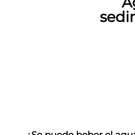
A
sedi
¿Se puede beber el agua