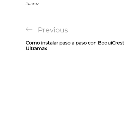
Juarez
Navegación
Previous
Previous
de
Post
Como instalar paso a paso con BoquiCrest
entradas
Ultramax