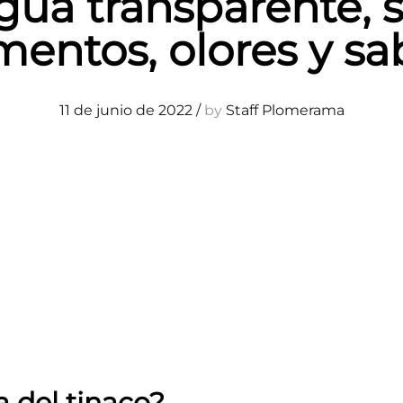
gua transparente, s
mentos, olores y sa
11 de junio de 2022
/
by
Staff Plomerama
 del tinaco?