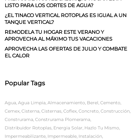
LISTO PARA LOS CORTES DE AGUA?
¿EL TINACO VERTICAL ROTOPLAS ES IGUAL A UN
TANQUE VERTICAL?
REMODELA TU HOGAR ESTE VERANO Y
APROVECHA AL MÁXIMO TUS VACACIONES
APROVECHA LAS OFERTAS DE JULIO Y COMBATE
EL CALOR
Popular Tags
Agua
Agua Limpia
Almacenamiento
Berel
Cemento
Cemex
Cisterna
Cisternas
Coflex
Concreto
Construcción
Construrama
Construrama Plomerama
Distribuidor Rotoplas
Energia Solar
Hazlo Tu Mismo
Impermeabilizante
Impermeable
Instalación