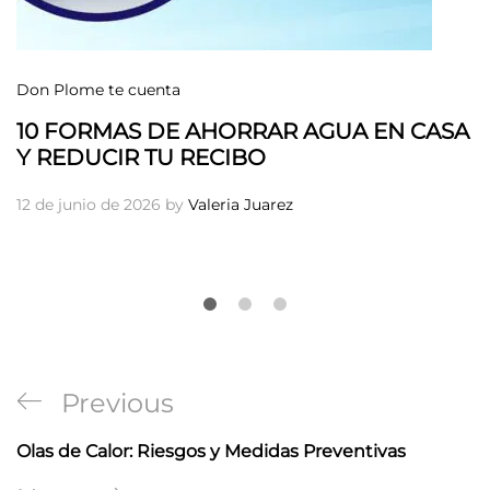
Don Plome te cuenta
10 FORMAS DE AHORRAR AGUA EN CASA
Y REDUCIR TU RECIBO
12 de junio de 2026
by
Valeria Juarez
Navegación
Previous
Previous
de
Post
Olas de Calor: Riesgos y Medidas Preventivas
entradas