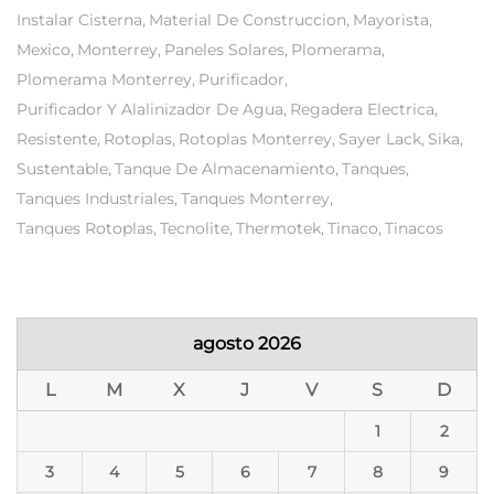
Instalar Cisterna
Material De Construccion
Mayorista
Mexico
Monterrey
Paneles Solares
Plomerama
Plomerama Monterrey
Purificador
Purificador Y Alalinizador De Agua
Regadera Electrica
Resistente
Rotoplas
Rotoplas Monterrey
Sayer Lack
Sika
Sustentable
Tanque De Almacenamiento
Tanques
Tanques Industriales
Tanques Monterrey
Tanques Rotoplas
Tecnolite
Thermotek
Tinaco
Tinacos
agosto 2026
L
M
X
J
V
S
D
1
2
3
4
5
6
7
8
9