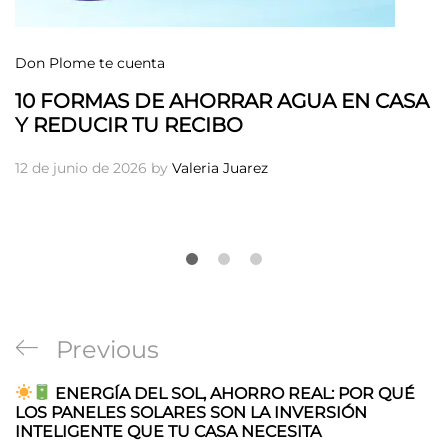
Don Plome te cuenta
10 FORMAS DE AHORRAR AGUA EN CASA
Y REDUCIR TU RECIBO
12 de junio de 2026
by
Valeria Juarez
Navegación
Previous
Previous
de
Post
ENERGÍA DEL SOL, AHORRO REAL: POR QUÉ
entradas
LOS PANELES SOLARES SON LA INVERSIÓN
INTELIGENTE QUE TU CASA NECESITA