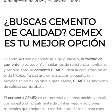
4 de agosto de 2025
/
by
Valeria Juarez
¿BUSCAS CEMENTO
DE CALIDAD? CEMEX
ES TU MEJOR OPCIÓN
Cuando se trata de construir algo duradero,
la calidad del
cemento
lo es todo. Y si hablamos de resistencia, confianza
y rendimiento, el
cemento CEMEX
lidera la conversación en
todo México. Ya sea una construcción pequeña, una
remodelación o una obra a gran escala,
CEMEX
es sinónimo
de solidez comprobada.
El
cemento CEMEX
es un material de construcción versátil,
compuesto principalmente de clínker, yeso y adiciones
minerales que mejoran su rendimiento. Es ideal para usos