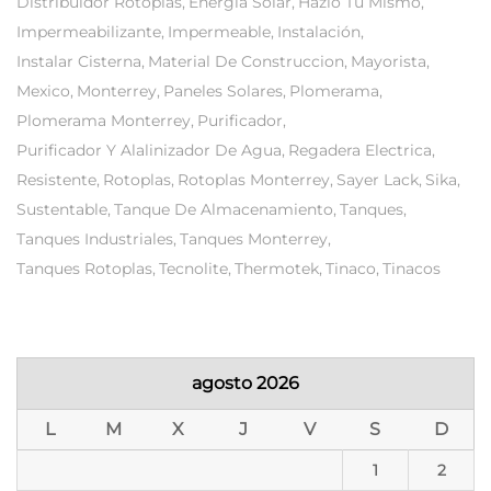
Distribuidor Rotoplas
Energia Solar
Hazlo Tu Mismo
Impermeabilizante
Impermeable
Instalación
Instalar Cisterna
Material De Construccion
Mayorista
Mexico
Monterrey
Paneles Solares
Plomerama
Plomerama Monterrey
Purificador
Purificador Y Alalinizador De Agua
Regadera Electrica
Resistente
Rotoplas
Rotoplas Monterrey
Sayer Lack
Sika
Sustentable
Tanque De Almacenamiento
Tanques
Tanques Industriales
Tanques Monterrey
Tanques Rotoplas
Tecnolite
Thermotek
Tinaco
Tinacos
agosto 2026
L
M
X
J
V
S
D
1
2