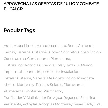
APROVECHA LAS OFERTAS DE JULIO Y COMBATE
EL CALOR
Popular Tags
Agua
Agua Limpia
Almacenamiento
Berel
Cemento
Cemex
Cisterna
Cisternas
Coflex
Concreto
Construcción
Construrama
Construrama Plomerama
Distribuidor Rotoplas
Energia Solar
Hazlo Tu Mismo
Impermeabilizante
Impermeable
Instalación
Instalar Cisterna
Material De Construccion
Mayorista
Mexico
Monterrey
Paneles Solares
Plomerama
Plomerama Monterrey
Purificador
Purificador Y Alalinizador De Agua
Regadera Electrica
Resistente
Rotoplas
Rotoplas Monterrey
Sayer Lack
Sika