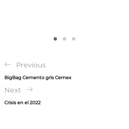
Navegación
Previous
Previous
de
Post
BigBag Cemento gris Cemex
entradas
Next
Next
Post
Crisis en el 2022