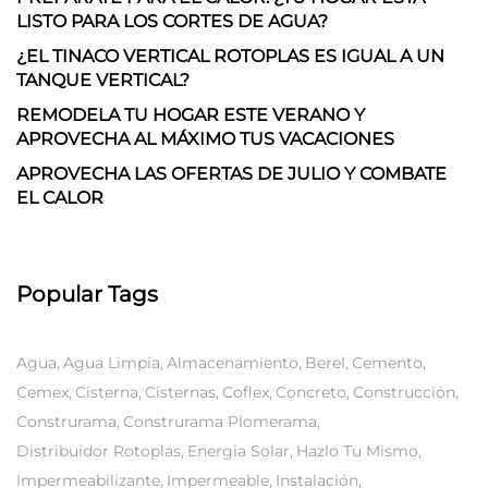
LISTO PARA LOS CORTES DE AGUA?
¿EL TINACO VERTICAL ROTOPLAS ES IGUAL A UN
TANQUE VERTICAL?
REMODELA TU HOGAR ESTE VERANO Y
APROVECHA AL MÁXIMO TUS VACACIONES
APROVECHA LAS OFERTAS DE JULIO Y COMBATE
EL CALOR
Popular Tags
Agua
Agua Limpia
Almacenamiento
Berel
Cemento
Cemex
Cisterna
Cisternas
Coflex
Concreto
Construcción
Construrama
Construrama Plomerama
Distribuidor Rotoplas
Energia Solar
Hazlo Tu Mismo
Impermeabilizante
Impermeable
Instalación