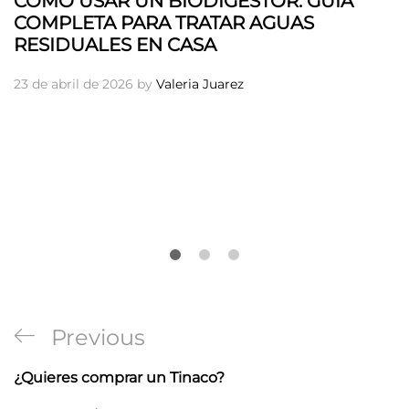
CÓMO USAR UN BIODIGESTOR: GUÍA
COMPLETA PARA TRATAR AGUAS
RESIDUALES EN CASA
23 de abril de 2026
by
Valeria Juarez
Navegación
Previous
Previous
de
Post
¿Quieres comprar un Tinaco?
entradas