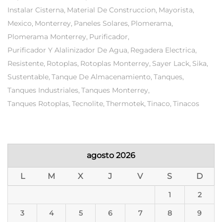
Instalar Cisterna
Material De Construccion
Mayorista
Mexico
Monterrey
Paneles Solares
Plomerama
Plomerama Monterrey
Purificador
Purificador Y Alalinizador De Agua
Regadera Electrica
Resistente
Rotoplas
Rotoplas Monterrey
Sayer Lack
Sika
Sustentable
Tanque De Almacenamiento
Tanques
Tanques Industriales
Tanques Monterrey
Tanques Rotoplas
Tecnolite
Thermotek
Tinaco
Tinacos
agosto 2026
L
M
X
J
V
S
D
1
2
3
4
5
6
7
8
9