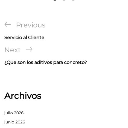
Navegación
Previous
Previous
de
Post
Servicio al Cliente
entradas
Next
Next
Post
¿Que son los aditivos para concreto?
Archivos
julio 2026
junio 2026