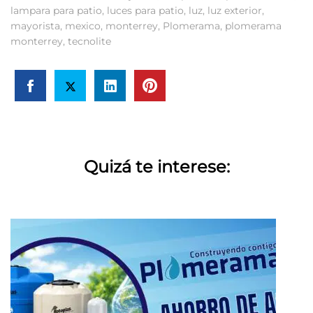
lampara para patio
,
luces para patio
,
luz
,
luz exterior
,
mayorista
,
mexico
,
monterrey
,
Plomerama
,
plomerama
monterrey
,
tecnolite
Quizá te interese: