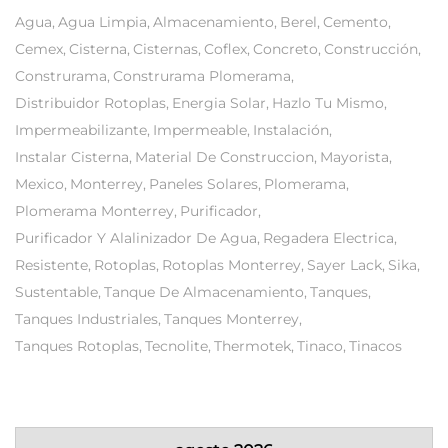
Agua
Agua Limpia
Almacenamiento
Berel
Cemento
Cemex
Cisterna
Cisternas
Coflex
Concreto
Construcción
Construrama
Construrama Plomerama
Distribuidor Rotoplas
Energia Solar
Hazlo Tu Mismo
Impermeabilizante
Impermeable
Instalación
Instalar Cisterna
Material De Construccion
Mayorista
Mexico
Monterrey
Paneles Solares
Plomerama
Plomerama Monterrey
Purificador
Purificador Y Alalinizador De Agua
Regadera Electrica
Resistente
Rotoplas
Rotoplas Monterrey
Sayer Lack
Sika
Sustentable
Tanque De Almacenamiento
Tanques
Tanques Industriales
Tanques Monterrey
Tanques Rotoplas
Tecnolite
Thermotek
Tinaco
Tinacos