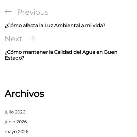
Navegación
Previous
Previous
de
Post
¿Cómo afecta la Luz Ambiental a mi vida?
entradas
Next
Next
Post
¿Cómo mantener la Calidad del Agua en Buen
Estado?
Archivos
julio 2026
junio 2026
mayo 2026