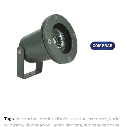
Tags:
decoracion interior
,
diseño
,
exterior
,
exteriores
,
hazlo
tu mismo
,
illuminacion
,
jardin
,
lampara
,
lampara de noche
,