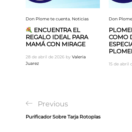
Don Plome te cuenta
,
Noticias
Don Plome 
ENCUENTRA EL
PLOME
REGALO IDEAL PARA
COMO D
MAMÁ CON MIRAGE
ESPECI
PLOME
28 de abril de 2026
by
Valeria
Juarez
15 de abril
Navegación
Previous
Previous
de
Post
Purificador Sobre Tarja Rotoplas
entradas