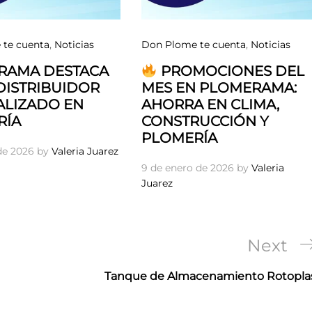
te cuenta
,
Noticias
Don Plome te cuenta
,
Noticias
RAMA DESTACA
PROMOCIONES DEL
ISTRIBUIDOR
MES EN PLOMERAMA:
ALIZADO EN
AHORRA EN CLIMA,
RÍA
CONSTRUCCIÓN Y
PLOMERÍA
 de 2026
by
Valeria Juarez
9 de enero de 2026
by
Valeria
Juarez
Next
Next
Post
Tanque de Almacenamiento Rotopla