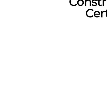
Const
Cer