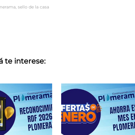
merama
,
sello de la casa
á te interese: