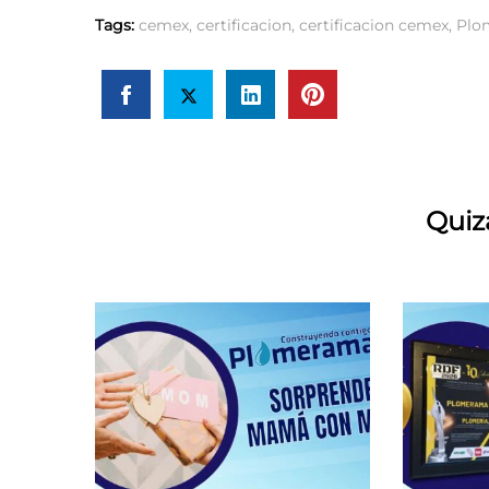
Tags:
cemex
,
certificacion
,
certificacion cemex
,
Plo
Quiz