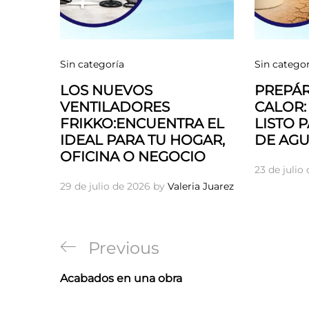
Sin categoría
Sin categor
LOS NUEVOS
PREPÁR
VENTILADORES
CALOR:
FRIKKO:ENCUENTRA EL
LISTO 
IDEAL PARA TU HOGAR,
DE AGU
OFICINA O NEGOCIO
23 de julio
29 de julio de 2026
by
Valeria Juarez
Navegación
Previous
Previous
de
Post
Acabados en una obra
entradas