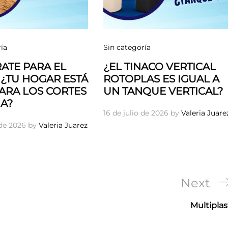
ía
Sin categoría
ATE PARA EL
¿EL TINACO VERTICAL
 ¿TU HOGAR ESTÁ
ROTOPLAS ES IGUAL A
PARA LOS CORTES
UN TANQUE VERTICAL?
A?
16 de julio de 2026
by
Valeria Juare
 de 2026
by
Valeria Juarez
Next
Next
Post
Multiplas