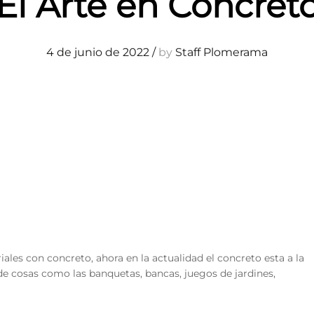
El Arte en Concret
4 de junio de 2022
/
by
Staff Plomerama
ales con concreto, ahora en la actualidad el concreto esta a la
 de cosas como las banquetas, bancas, juegos de jardines,