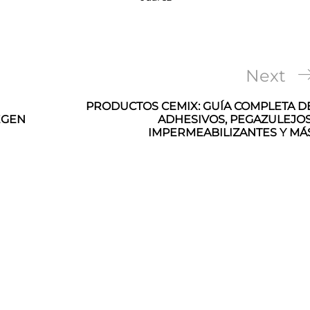
Next
Next
Post
PRODUCTOS CEMIX: GUÍA COMPLETA D
EGEN
ADHESIVOS, PEGAZULEJOS
IMPERMEABILIZANTES Y MÁ