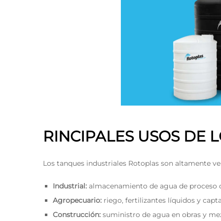
RINCIPALES USOS DE 
Los tanques industriales Rotoplas son altamente vers
Industrial:
almacenamiento de agua de proceso o
Agropecuario:
riego, fertilizantes líquidos y capt
Construcción:
suministro de agua en obras y mez