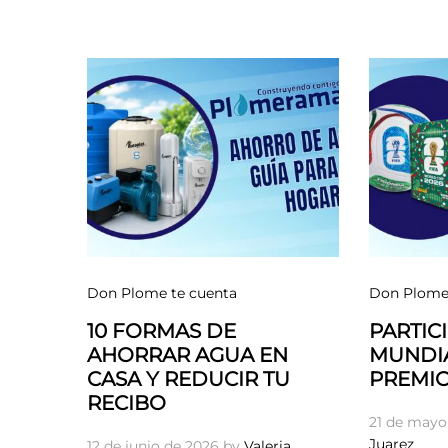
Don Plome te cuenta
Don Plome 
10 FORMAS DE
PARTICI
AHORRAR AGUA EN
MUNDIA
CASA Y REDUCIR TU
PREMIO
RECIBO
21 de mayo
Juarez
12 de junio de 2026
by
Valeria