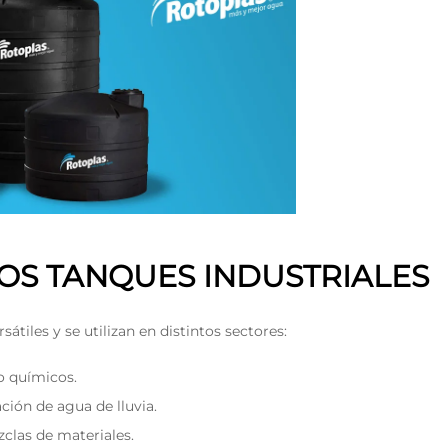
LOS TANQUES INDUSTRIALES
átiles y se utilizan en distintos sectores:
 químicos.
ación de agua de lluvia.
clas de materiales.