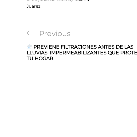
Juarez
Navegación
Previous
Previous
de
Post
PREVIENE FILTRACIONES ANTES DE LAS
entradas
LLUVIAS: IMPERMEABILIZANTES QUE PROT
TU HOGAR