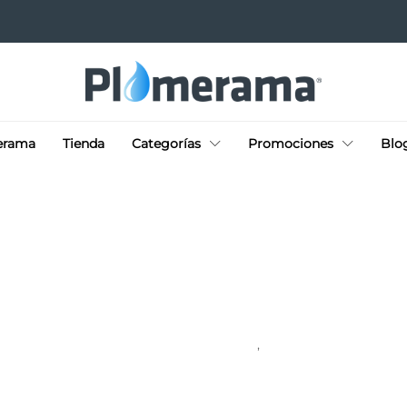
erama
Tienda
Categorías
Promociones
Blo
DON PLOME TE CUENTA
ROTOPLAS
,