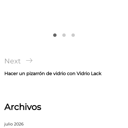
Navegación
Next
Next
de
Post
Hacer un pizarrón de vidrio con Vidrio Lack
entradas
Archivos
julio 2026