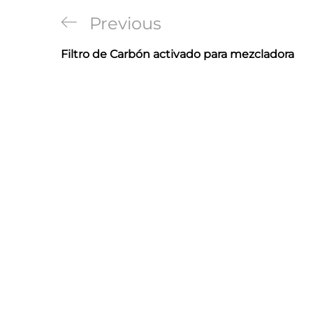
Navegación
Previous
Previous
de
Post
Filtro de Carbón activado para mezcladora
entradas