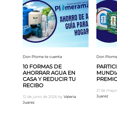
Don Plome te cuenta
Don Plome 
10 FORMAS DE
PARTICI
AHORRAR AGUA EN
MUNDIA
CASA Y REDUCIR TU
PREMIO
RECIBO
21 de mayo
Juarez
12 de junio de 2026
by
Valeria
Juarez