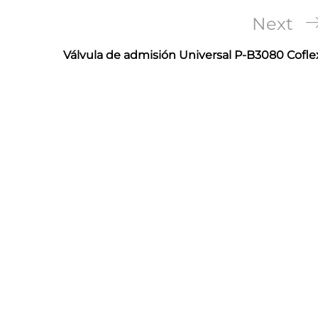
Next
Next
Post
Válvula de admisión Universal P-B3080 Cofle