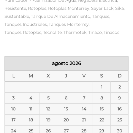
Purificador Y Alalinizador De Agua
Regadera Electrica
Resistente
Rotoplas
Rotoplas Monterrey
Sayer Lack
Sika
Sustentable
Tanque De Almacenamiento
Tanques
Tanques Industriales
Tanques Monterrey
Tanques Rotoplas
Tecnolite
Thermotek
Tinaco
Tinacos
agosto 2026
L
M
X
J
V
S
D
1
2
3
4
5
6
7
8
9
10
11
12
13
14
15
16
17
18
19
20
21
22
23
24
25
26
27
28
29
30