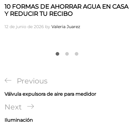
10 FORMAS DE AHORRAR AGUA EN CASA
Y REDUCIR TU RECIBO
12 de junio de 2026
by
Valeria Juarez
Navegación
Previous
Previous
de
Post
Válvula expulsora de aire para medidor
entradas
Next
Next
Post
Iluminación