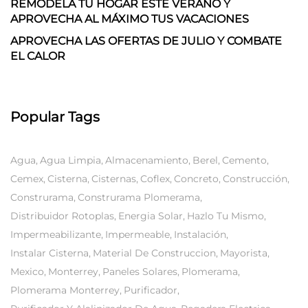
REMODELA TU HOGAR ESTE VERANO Y
APROVECHA AL MÁXIMO TUS VACACIONES
APROVECHA LAS OFERTAS DE JULIO Y COMBATE
EL CALOR
Popular Tags
Agua
Agua Limpia
Almacenamiento
Berel
Cemento
Cemex
Cisterna
Cisternas
Coflex
Concreto
Construcción
Construrama
Construrama Plomerama
Distribuidor Rotoplas
Energia Solar
Hazlo Tu Mismo
Impermeabilizante
Impermeable
Instalación
Instalar Cisterna
Material De Construccion
Mayorista
Mexico
Monterrey
Paneles Solares
Plomerama
Plomerama Monterrey
Purificador