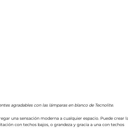
para NOVA I Tecno
10 de diciembre de 2022
/
by
Staff Plomerama
entes agradables con las lámparas en blanco de Tecnolite.
regar una sensación moderna a cualquier espacio. Puede crear l
bitación con techos bajos, o grandeza y gracia a una con techos