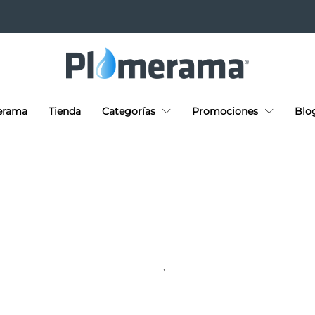
erama
Tienda
Categorías
Promociones
Blo
HAZLO TU MISMO
SIN CATEGORÍA
,