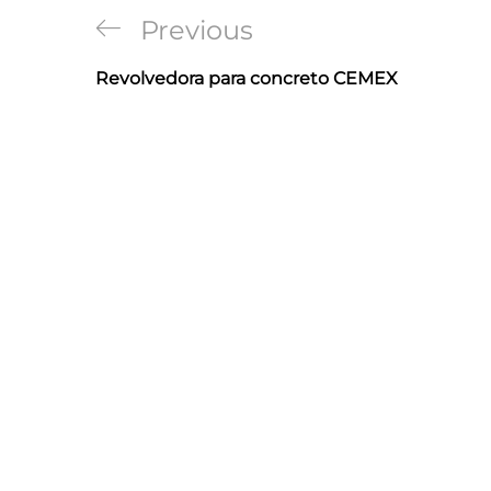
Navegación
Previous
Previous
de
Post
Revolvedora para concreto CEMEX
entradas