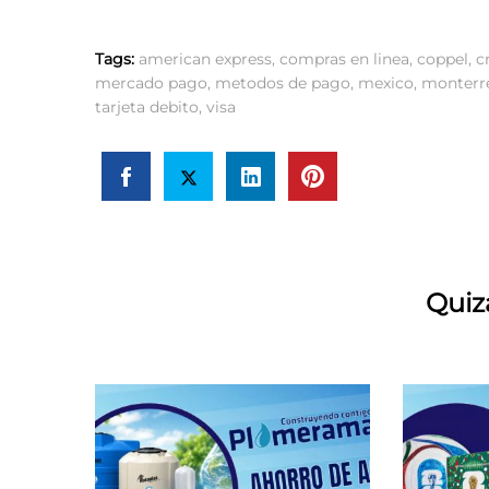
Tags:
american express
,
compras en linea
,
coppel
,
c
mercado pago
,
metodos de pago
,
mexico
,
monterr
tarjeta debito
,
visa
Quiz