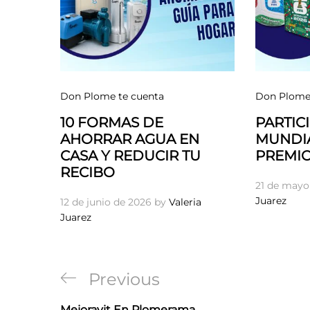
Don Plome te cuenta
Don Plome 
10 FORMAS DE
PARTICI
AHORRAR AGUA EN
MUNDIA
CASA Y REDUCIR TU
PREMIO
RECIBO
21 de mayo
Juarez
12 de junio de 2026
by
Valeria
Juarez
Navegación
Previous
Previous
de
Post
Mejoravit En Plomerama