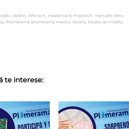
redito
,
debito
,
infonavit
,
mastercard
,
mejoravit
,
mercado libre
,
ey
,
Plomerama
,
plomerama mexico
,
tarjeta
,
tarjeta de credito
,
á te interese: