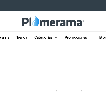
erama
Tienda
Categorías
Promociones
Blo
DON PLOME TE CUENTA
LIFE STYLE
NOTICIAS
,
,