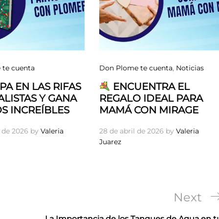
te cuenta
Don Plome te cuenta
,
Noticias
PA EN LAS RIFAS
ENCUENTRA EL
LISTAS Y GANA
REGALO IDEAL PARA
S INCREÍBLES
MAMÁ CON MIRAGE
 de 2026
by
Valeria
28 de abril de 2026
by
Valeria
Juarez
Next
Next
Post
La Importancia de los Tanques de Agua en t