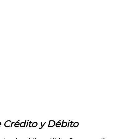
dos de Pago Plom
4 de mayo de 2024
/
by
Staff Plomerama
 Crédito y Débito