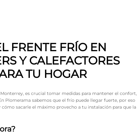
L FRENTE FRÍO EN
ERS Y CALEFACTORES
PARA TU HOGAR
e Monterrey, es crucial tomar medidas para mantener el confort,
. En Plomerama sabemos que el frío puede llegar fuerte, por eso
y cómo sacarle el máximo provecho a tu instalación para que la
ora?