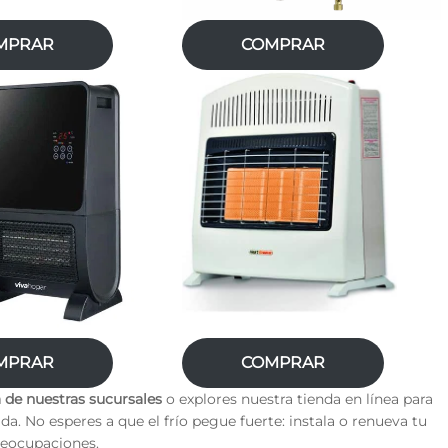
MPRAR
COMPRAR
MPRAR
COMPRAR
a de nuestras sucursales
o explores nuestra tienda en línea para
da. No esperes a que el frío pegue fuerte: instala o renueva tu
preocupaciones.