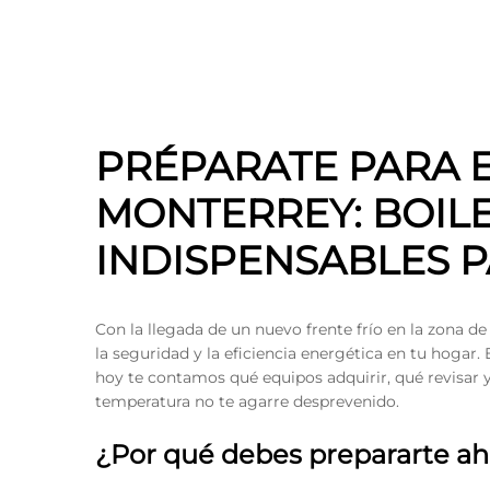
PRÉPARATE PARA E
MONTERREY: BOIL
INDISPENSABLES 
Con la llegada de un nuevo frente frío en la zona d
la seguridad y la eficiencia energética en tu hogar
hoy te contamos qué equipos adquirir, qué revisar 
temperatura no te agarre desprevenido.
¿Por qué debes prepararte ah