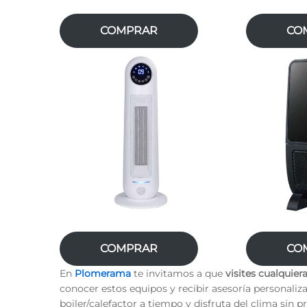
COMPRAR
CO
COMPRAR
CO
En
Plomerama
te invitamos a que
visites cualquier
conocer estos equipos y recibir asesoría personaliza
boiler/calefactor a tiempo y disfruta del clima sin 